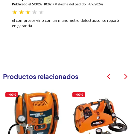
Publicado el 5/3/24, 10:02 PM
(Fecha del pedido : 4/7/2024)
el compresor vino con un manometro defectuoso, se reparó
en garantía
Productos relacionados
arrow_back_ios
arrow_back_ios
-40%
-40%