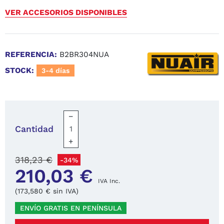
VER ACCESORIOS DISPONIBLES
REFERENCIA:
B2BR304NUA
STOCK:
3-4 días
−
Cantidad
+
318,23 €
-34%
210,03 €
IVA Inc.
(173,580 € sin IVA)
ENVÍO GRATIS EN PENÍNSULA