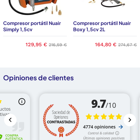
Compresor portátil Nuair
Compresor portátil Nuair
Simply 1,5cv
Boxy 1,5cv 2L
se
Precio
129,95 €
Precio base
Precio
164,80 €
Precio b
216,59 €
274,67 €
Opiniones de clientes