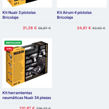
Kit Nuair 3 pistolas
Kit Airum 4 pistolas
Bricolaje
Bricolaje
31,28 €
34,61 €
56,87 €
62,92 €
DESTACADO
-51%
Kit herramientas
neumáticas Nuair 34 piezas
110,87 €
226,27 €