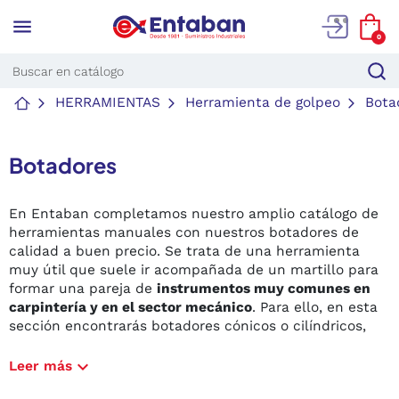
menu
0
HERRAMIENTAS
Herramienta de golpeo
Bota
Botadores
En Entaban completamos nuestro amplio catálogo de
herramientas manuales con nuestros botadores de
calidad a buen precio. Se trata de una herramienta
muy útil que suele ir acompañada de un martillo para
formar una pareja de
instrumentos muy comunes en
carpintería y en el sector mecánico
. Para ello, en esta
sección encontrarás botadores cónicos o cilíndricos,
para poder comprar por unidades. Asimismo, te
recomendamos nuestro juego de
botadores de varias
expand_more
Leer más
piezas de varios diámetros