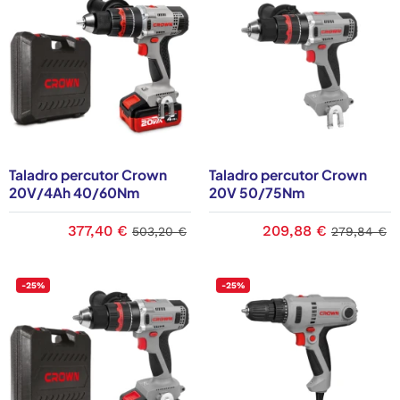
Taladro percutor Crown
Taladro percutor Crown
20V/4Ah 40/60Nm
20V 50/75Nm
377,40 €
209,88 €
503,20 €
279,84 €
-25%
-25%