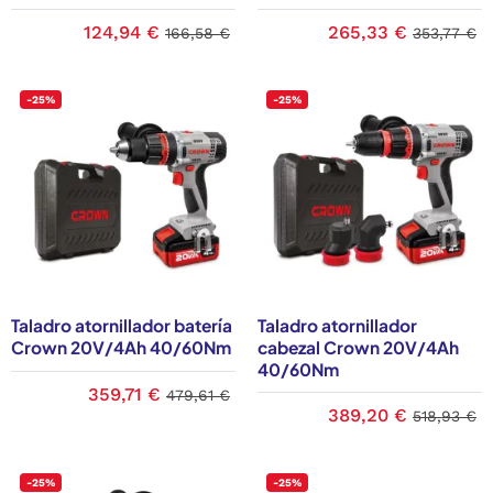
124,94 €
265,33 €
166,58 €
353,77 €
-25%
-25%
Taladro atornillador batería
Taladro atornillador
Crown 20V/4Ah 40/60Nm
cabezal Crown 20V/4Ah
40/60Nm
359,71 €
479,61 €
389,20 €
518,93 €
-25%
-25%