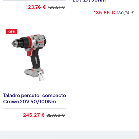
123,76 €
165,01 €
135,55 €
180,74 €
-25%
Taladro percutor compacto
Crown 20V 50/100Nm
245,27 €
327,03 €