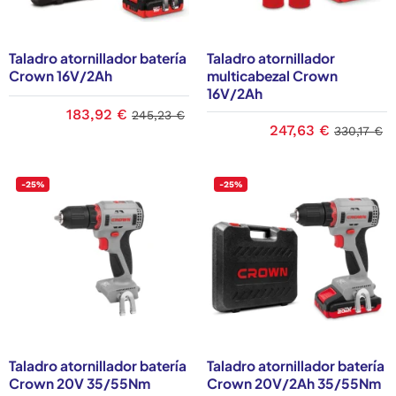
más directo y conciso.
Taladro atornillador batería
Taladro atornillador
Crown 16V/2Ah
multicabezal Crown
16V/2Ah
183,92 €
245,23 €
247,63 €
330,17 €
-25%
-25%
Taladro atornillador batería
Taladro atornillador batería
Crown 20V 35/55Nm
Crown 20V/2Ah 35/55Nm