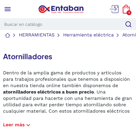
menu
0
HERRAMIENTAS
Herramienta eléctrica
Atorn
Atornilladores
Dentro de la amplia gama de productos y artículos
para trabajos profesionales que tenemos a disposición
en nuestra tienda online también disponemos de
atornilladores eléctricos a buen precio
. Una
oportunidad para hacerte con una herramienta de gran
utilidad para evitar perder tiempo atornillando sobre
cualquier material. Con estos atornilladores eléctricos
que te proponemos conseguirás un resultado
profesional en muy poco tiempo. Ahorra tiempo para
expand_more
Leer más
alcanzar un
acabado preciso y exacto.