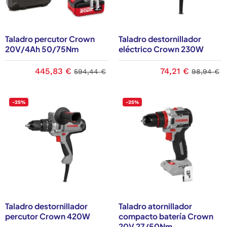
Taladro percutor Crown
Taladro destornillador
20V/4Ah 50/75Nm
eléctrico Crown 230W
445,83 €
74,21 €
594,44 €
98,94 €
-25%
-25%
Taladro destornillador
Taladro atornillador
percutor Crown 420W
compacto batería Crown
20V 27/50Nm