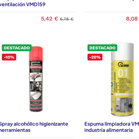
ventilación VMD159
5,42 €
8,08
6,78 €
DESTACADO
DESTACADO
-10%
-20%
Spray alcohólico higienizante
Espuma limpiadora V
herramientas
industria alimentaria