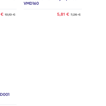
VMD160
 €
5,81 €
10,10 €
7,26 €
MD001