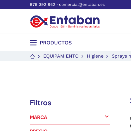
976 392 862
·
comercial@entaban.es
PRODUCTOS
EQUIPAMIENTO
Higiene
Sprays h
Filtros
expand_more
MARCA