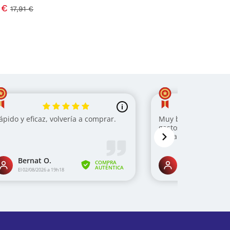
 €
17,91 €