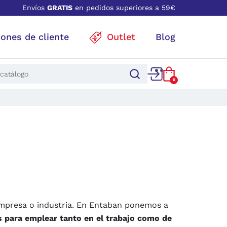
Envíos
GRATIS
en pedidos superiores a 59€
iones de cliente
Outlet
Blog
0
 empresa o industria. En Entaban ponemos a
s para emplear tanto en el trabajo como de