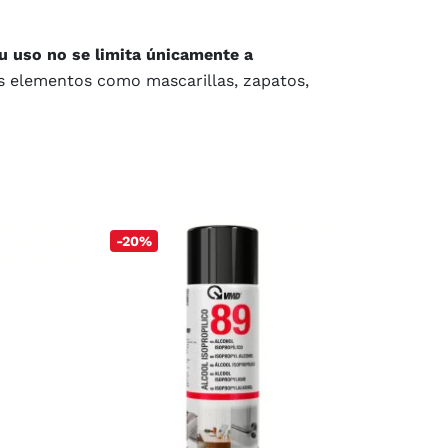
u uso no se limita únicamente a
s elementos como mascarillas, zapatos,
ra uso industrial
o que se podría pensar en un primer
s trabajadores como a su comodidad
. Al estar
-20%
rápida, nuestros sprays higienizantes son
 comprar en nuestra tienda es
que se
Su modo de aplicación es muy sencillo,
 producto. Tienen una alta eficacia, por lo
 el producto.