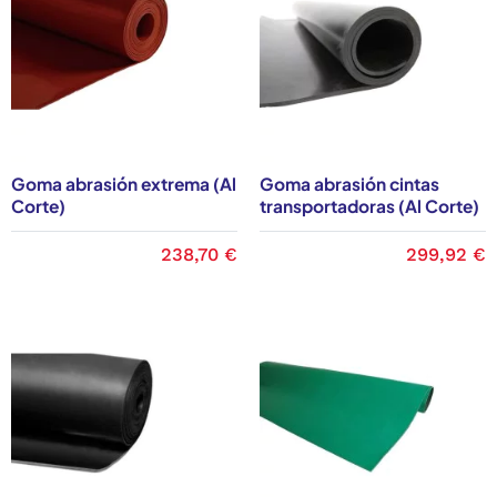
- Goma abrasión media impacto (roja 45º)
- Goma abrasión media desgarro (negro 45º)
- Goma abrasión especial guías (Goma para guías de
carga)
- Goma abrasión especial fuego (Goma ignífuga)
Goma abrasión extrema (Al
Goma abrasión cintas
Corte)
transportadoras (Al Corte)
Planchas de goma anti-abrasivas al mejor
precio
238,70 €
299,92 €
Ponemos a la venta cómodas planchas de cauchos
resistentes a la abrasión
. Puedes adquirir tanto el
espesor como el tamaño que mejor se ajuste a cada
trabajo. Unas gomas de gran resistentes a los ácidos, al
fuego y la abrasión. Son modelos de gran elasticidad y
que te serán de gran ayuda para los trabajos
industriales más exigentes.
Dentro de las características técnicas de cada artículo