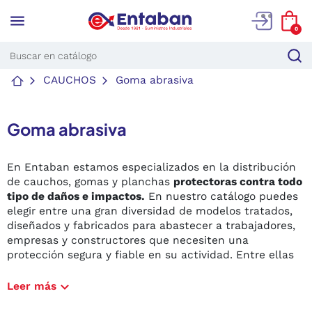
menu
0
CAUCHOS
Goma abrasiva
Goma abrasiva
En Entaban estamos especializados en la distribución
de cauchos, gomas y planchas
protectoras contra todo
tipo de daños e impactos.
En nuestro catálogo puedes
elegir entre una gran diversidad de modelos tratados,
diseñados y fabricados para abastecer a trabajadores,
empresas y constructores que necesiten una
protección segura y fiable en su actividad. Entre ellas
destacan nuestras gomas para combatir la abrasión.
expand_more
Leer más
Comprar goma abrasiva por metros