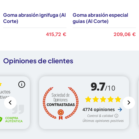
encontrarás los índices de
resistencia a la
temperatura
, nivel de dureza, peso, carga de rotura o
Goma abrasión ignifuga (Al
Goma abrasión especial
alargamiento.
Corte)
guias (Al Corte)
415,72 €
209,06 €
Opiniones de clientes