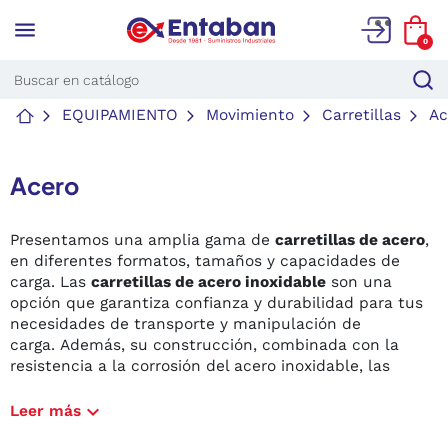
menu
0
EQUIPAMIENTO
Movimiento
Carretillas
Ac
Acero
Presentamos una amplia gama de
carretillas de acero
,
en diferentes formatos, tamaños y capacidades de
carga.
Las
carretillas de acero inoxidable
son una
opción que garantiza confianza y durabilidad para tus
necesidades de transporte y manipulación de
carga. Además, su construcción, combinada con la
resistencia a la corrosión del acero inoxidable, las
convierte en una
opción ideal para entornos
industriales exigentes
, como fábricas, almacenes y
expand_more
Leer más
entornos de procesamiento de alimentos.