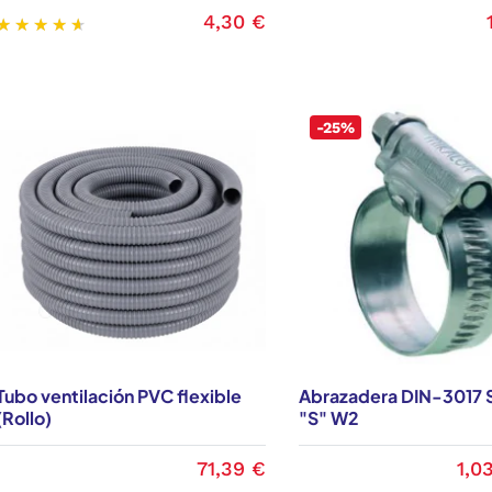
de estos productos, cuentan con un acabado excelente.
4,30 €
Sus características incluyen la capacidad de absorber vibr
son flexibles, resisten la abrasión y el uso constante, a
protege cables y tubos.
-25%
En nuestra empresa ofrecemos un trato personalizado y 
calidad contamos con proveedores de confianza, que gar
tubos. Nuestro portafolio incluye
mangueras para hidroca
evacuación de agua o líquidos, humo, gases, aire, entre ot
Al
comprar mangueras industriales de calidad
es importan
las que son acordes a nuestras necesidades. Además, con
calidad necesaria para respaldar tanto los trabajos ligero
Tubo ventilación PVC flexible
Abrazadera DIN-3017 
(Rollo)
"S" W2
71,39 €
1,0