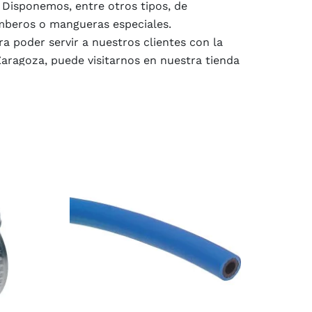
. Disponemos, entre otros tipos, de
mberos o mangueras especiales.
 poder servir a nuestros clientes con la
aragoza, puede visitarnos en nuestra tienda
contamos con nuestra tienda online para una
en Zaragoza
diferentes productos según la necesidad
jo más doméstico o de bricolaje, así como
stock contamos con una gran variedad de