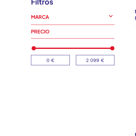
Filtros
expand_more
MARCA
PRECIO