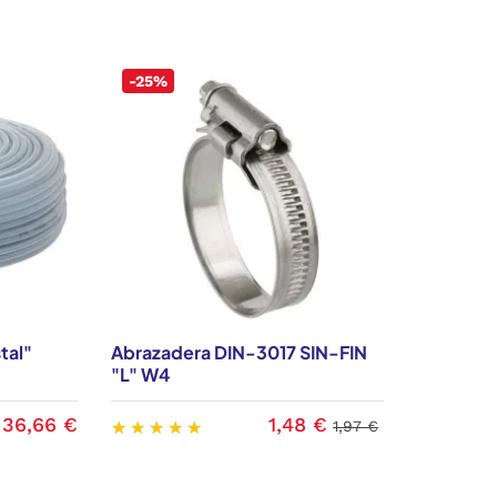
-25%
tal"
Abrazadera DIN-3017 SIN-FIN
"L" W4
36,66 €
1,48 €
1,97 €