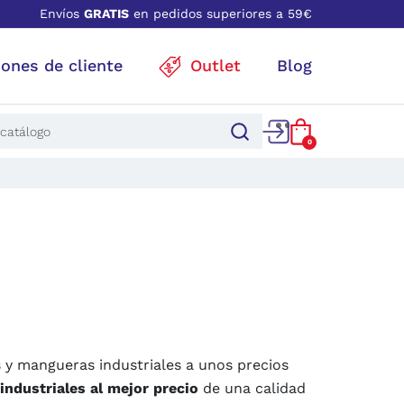
Envíos
GRATIS
en pedidos superiores a 59€
iones de cliente
Outlet
Blog
0
y mangueras industriales a unos precios
ndustriales al mejor precio
de una calidad