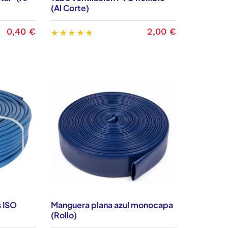
(Al Corte)
riales
con garantía, en Entaban ofrecemos
0,40 €
2,00 €
dustriales de calidad
triales a buen precio
, pero con una
r. Contamos con un stock de mangueras para
 protección de cables, siempre con
s
ne
porque disponemos de tubos para
para la industria alimentaria. Nuestra
s y el proceso de compra es intuitivo.
 ISO
Manguera plana azul monocapa
fabricadas en España y en la Unión Europea,
(Rollo)
acias al proceso de fabricación cualificado