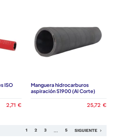
es ISO
Manguera hidrocarburos
aspiración S1900 (Al Corte)
2,71 €
25,72 €
Siguiente
1
2
3
…
5
SIGUIENTE
keyboard_arrow_right