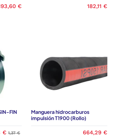
193,60 €
182,11 €
aciones, resistencia a líquidos corrosivos,
demás su sistema reforzado internamente
para comercializar productos de primera
antizan la compra de mangueras, ductos y
rburos de calidad
, para transporte y
ros.
te recibir asesoría con el fin de adquirir
tamos con las mejores marcas y con la
s como los industriales.
SIN-FIN
Manguera hidrocarburos
impulsión T1900 (Rollo)
3 €
664,29 €
1,37 €