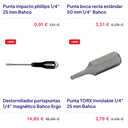
Punta impacto phillips 1/4"
Punta boca recta estándar
25 mm Bahco
50 mm 1/4" Bahco
0,91 €
3,51 €
1,14 €
4,39 €
-20%
-20%
Destornillador portapuntas
Punta TORX inviolable 1/4"
1/4" magnético Bahco Ergo
25 mm Bahco
14,85 €
2,79 €
18,56 €
3,48 €