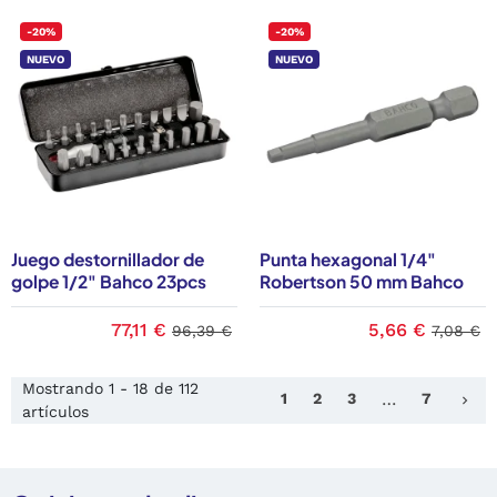
-20%
-20%
NUEVO
NUEVO
Juego destornillador de
Punta hexagonal 1/4"
golpe 1/2" Bahco 23pcs
Robertson 50 mm Bahco
77,11 €
5,66 €
96,39 €
7,08 €
Mostrando 1 - 18 de 112
Sig
1
2
3
…
7
keyboard_arrow_right
artículos