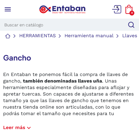
menu
0
HERRAMIENTAS
Herramienta manual
Llaves
Gancho
En Entaban te ponemos fácil la compra de llaves de
gancho,
también denominadas llaves uña
. Unas
herramientas especialmente diseñadas para aflojar y
apretar tuercas. Son capaces de ajustarse a diferentes
tamaño ya que las llaves de gancho que tenemos en
nuestra tienda online son articuladas, con lo que
podrás tomar el tamaño que necesites para tu
actividad o dadas las circunstancias.
expand_more
Leer más
Comprar llaves de gancho para trabajos