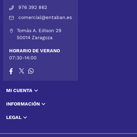
previa
recibirás tus productos rápidamente con
976 392 862
nuestros canales especiales de distribución.
comercial@entaban.es
Tomás A. Edison 29
50014 Zaragoza
HORARIO DE VERANO
07:30-14:00

MI CUENTA

INFORMACIÓN

LEGAL