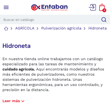
menu
0
AGRÍCOLA
Pulverización agrícola
Hidroneta
Hidroneta
En nuestra tienda online trabajamos con un catálogo
especializado para las tareas de mantenimiento y
cuidado agrícola.
Aquí encontrarás modelos y diseños
más eficientes de pulverizadores, como nuestros
sistemas de pulverización hidroneta. Unas
herramientas ergonómicas, para un uso controlado, y
precisión en la distancia.
Consulta todas nuestras novedades de hidronetas y
expand_more
Leer más
pulverizadores de lanza Matabi
y empieza a usarlos