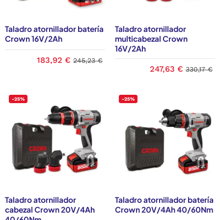
una ferretería industrial consolidada, obtienes un valor
añadido: el servicio técnico. Si tienes dudas sobre la
potencia (W), el tipo de portabrocas (automático o de
Taladro atornillador batería
Taladro atornillador
llave) o la capacidad de perforación máxima, nuestro
Crown 16V/2Ah
multicabezal Crown
equipo de expertos está listo para asesorarte. Compra
16V/2Ah
con la tranquilidad de saber que detrás de tu pedido
183,92 €
245,23 €
hay profesionales reales del suministro industrial.
247,63 €
330,17 €
-25%
-25%
Taladro atornillador
Taladro atornillador batería
cabezal Crown 20V/4Ah
Crown 20V/4Ah 40/60Nm
40/60Nm