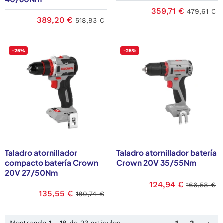
359,71 €
479,61 €
389,20 €
518,93 €
-25%
-25%
Taladro atornillador
Taladro atornillador batería
compacto batería Crown
Crown 20V 35/55Nm
20V 27/50Nm
124,94 €
166,58 €
135,55 €
180,74 €
Sig
Mostrando 1 - 18 de 23 artículos
1
2