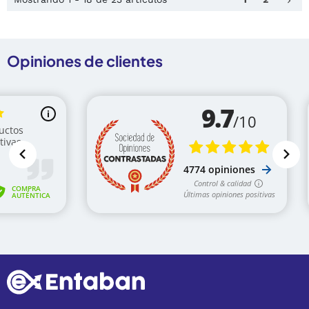
keyboard_arrow_right
Opiniones de clientes