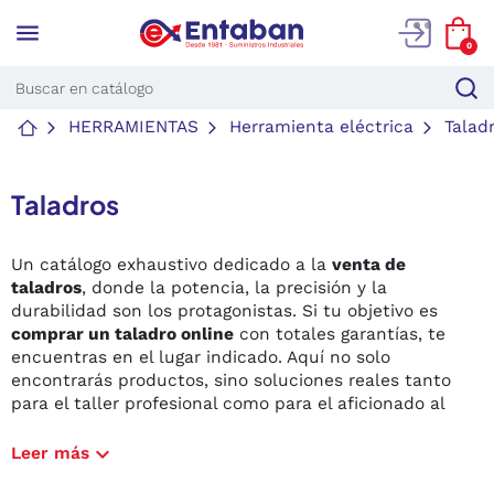
menu
0
HERRAMIENTAS
Herramienta eléctrica
Talad
Taladros
Un catálogo exhaustivo dedicado a la
venta de
taladros
, donde la potencia, la precisión y la
durabilidad son los protagonistas. Si tu objetivo es
comprar un taladro online
con totales garantías, te
encuentras en el lugar indicado. Aquí no solo
encontrarás productos, sino soluciones reales tanto
para el taller profesional como para el aficionado al
bricolaje exigente.
expand_more
Leer más
Sabemos que cada perforación cuenta. Por eso,