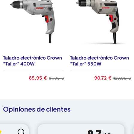
Taladro electrónico Crown
Taladro electrónico Crown
"Taller" 400W
"Taller" 550W
ase
Precio
65,95 €
Precio base
Precio
90,72 €
Precio b
87,93 €
120,96 €
Opiniones de clientes