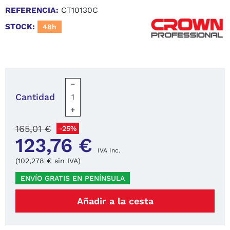
REFERENCIA:
CT10130C
STOCK:
48h
−
Cantidad
+
165,01 €
-25%
123,76 €
IVA Inc.
(102,278 € sin IVA)
ENVÍO GRATIS EN PENÍNSULA
Añadir a la cesta