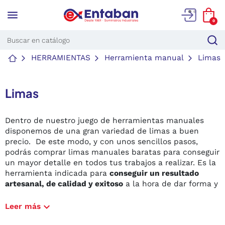
menu
0
HERRAMIENTAS
Herramienta manual
Limas
Limas
Dentro de nuestro juego de herramientas manuales
disponemos de una gran variedad de limas a buen
precio. De este modo, y con unos sencillos pasos,
podrás comprar limas manuales baratas para conseguir
un mayor detalle en todos tus trabajos a realizar. Es la
herramienta indicada para
conseguir un resultado
artesanal, de calidad y exitoso
a la hora de dar forma y
repasar las piezas a utilizar. Unas limas manuales
baratas, pero de calidad, que pueden ser usadas para
expand_more
Leer más
todo tipo de materiales como plásticos, madera o