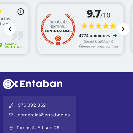
976 392 862
comercial@entaban.es
Tomás A. Edison 29