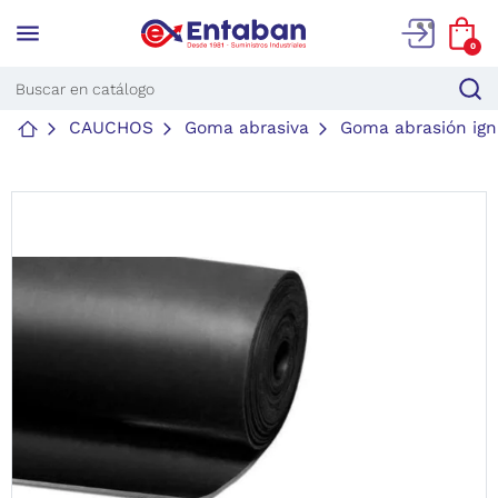
menu
0
CAUCHOS
Goma abrasiva
Goma abrasión igni