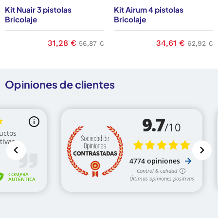
Kit Nuair 3 pistolas
Kit Airum 4 pistolas
Bricolaje
Bricolaje
ase
Precio
31,28 €
Precio base
Precio
34,61 €
Precio b
56,87 €
62,92 €
Opiniones de clientes