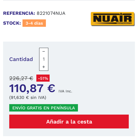
REFERENCIA:
8221074NUA
STOCK:
3-4 días
−
Cantidad
+
226,27 €
-51%
110,87 €
IVA Inc.
(91,630 € sin IVA)
ENVÍO GRATIS EN PENÍNSULA
Añadir a la cesta