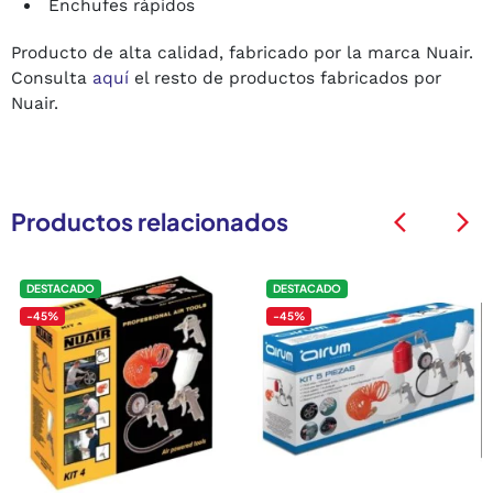
Enchufes rápidos
Producto de alta calidad, fabricado por la marca Nuair.
Consulta
aquí
el resto de productos fabricados por
Nuair.
Productos relacionados
arrow_back_ios
arrow_back_ios
DESTACADO
DESTACADO
-45%
-45%