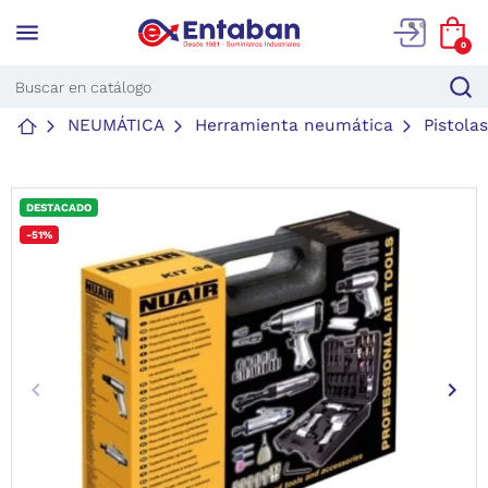
menu
0
NEUMÁTICA
Herramienta neumática
Pistolas
DESTACADO
-51%
keyboard_arrow_left
keyboard_arrow_right
Anterior
Sigu