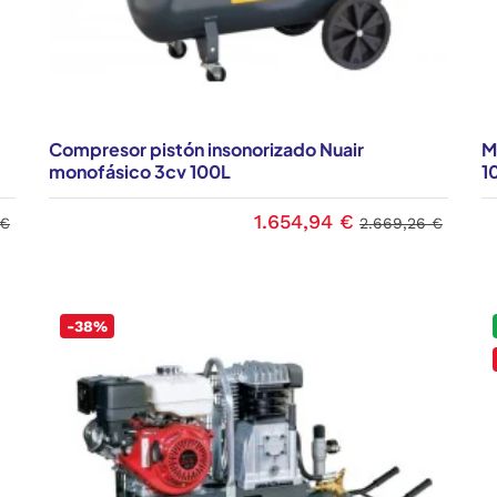
Compresor pistón insonorizado Nuair
M
monofásico 3cv 100L
1
1.654,94 €
 €
2.669,26 €
-38%