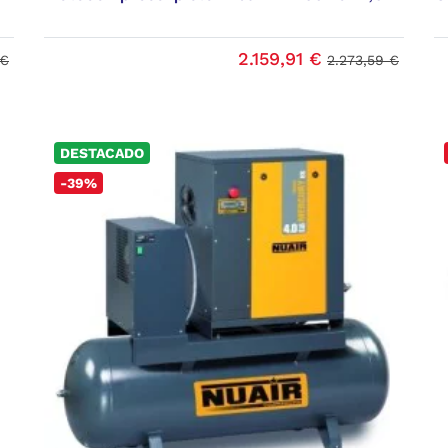
2.159,91 €
 €
2.273,59 €
DESTACADO
-39%