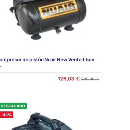
ompresor de pistón Nuair New Vento 1,5cv
L
126,03 €
225,06 €
DESTACADO
-44%