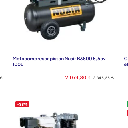
Motocompresor pistón Nuair B3800 5,5cv
C
100L
6
2.074,30 €
 €
3.345,65 €
-38%