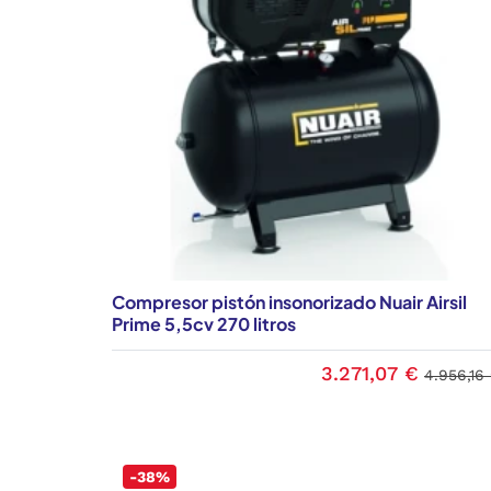
Compresor pistón insonorizado Nuair Airsil
Prime 5,5cv 270 litros
3.271,07 €
4.956,16
-38%