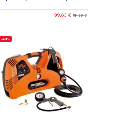
99,83 €
181,50 €
-40%