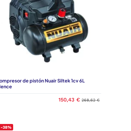
ompresor de pistón Nuair Siltek 1cv 6L
ilence
150,43 €
268,62 €
-38%