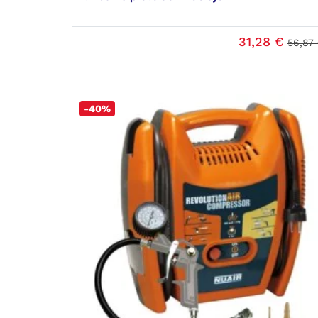
31,28 €
56,87
-40%