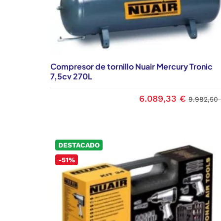
Compresor de tornillo Nuair Mercury Tronic
7,5cv 270L
6.089,33 €
9.982,50
DESTACADO
-51%