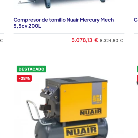
Compresor de tornillo Nuair Mercury Mech
C
5,5cv 200L
5.078,13 €
 €
8.324,80 €
DESTACADO
-38%