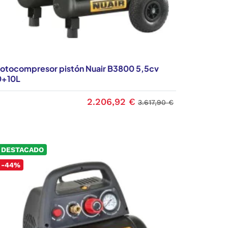
otocompresor pistón Nuair B3800 5,5cv
0+10L
2.206,92 €
3.617,90 €
DESTACADO
-44%