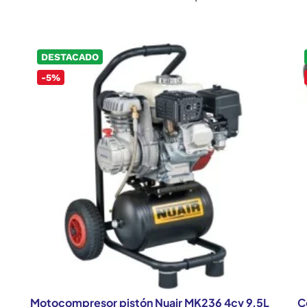
DESTACADO
-5%
Motocompresor pistón Nuair MK236 4cv 9,5L
C