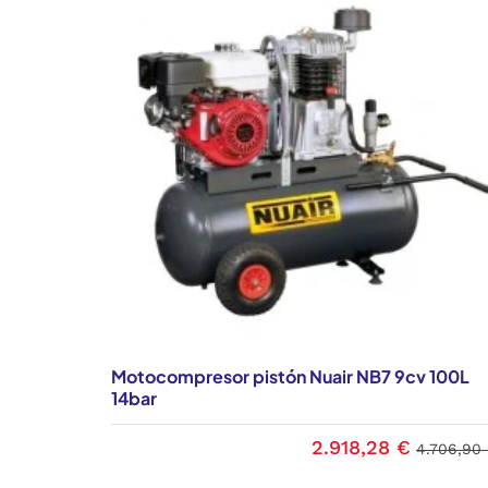
Motocompresor pistón Nuair NB7 9cv 100L
14bar
2.918,28 €
4.706,90