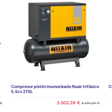
Compresor pistón insonorizado Nuair trifásico
C
5,5cv 270L
3.503,39 €
 €
5.474,04 €