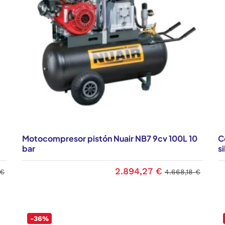
Motocompresor pistón Nuair NB7 9cv 100L 10
C
bar
s
2.894,27 €
 €
4.668,18 €
-36%