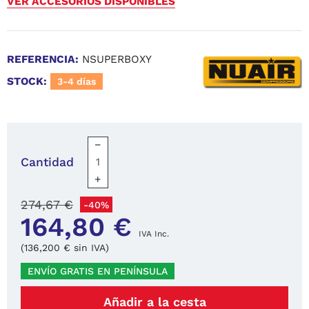
VER ACCESORIOS DISPONIBLES
REFERENCIA:
NSUPERBOXY
STOCK:
3-4 días
−
Cantidad
+
274,67 €
-40%
164,80 €
IVA Inc.
(136,200 € sin IVA)
ENVÍO GRATIS EN PENÍNSULA
Añadir a la cesta