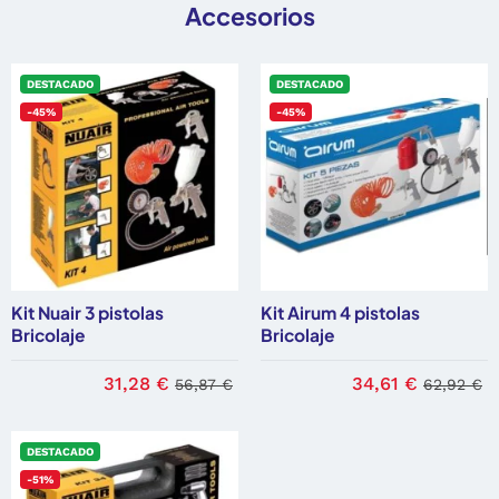
Accesorios
DESTACADO
DESTACADO
-45%
-45%
Kit Nuair 3 pistolas
Kit Airum 4 pistolas
Bricolaje
Bricolaje
31,28 €
34,61 €
56,87 €
62,92 €
DESTACADO
-51%