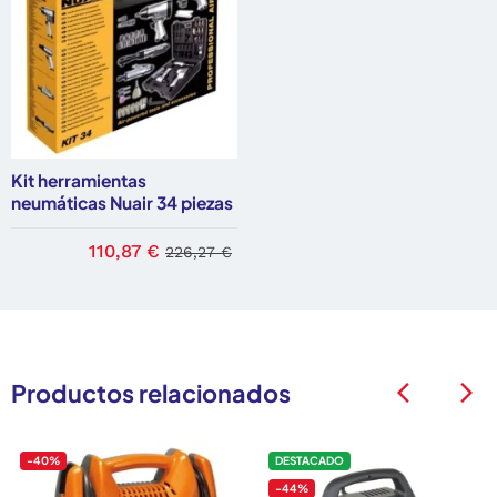
Kit herramientas
neumáticas Nuair 34 piezas
110,87 €
226,27 €
Productos relacionados
arrow_back_ios
arrow_back_ios
-40%
DESTACADO
-44%