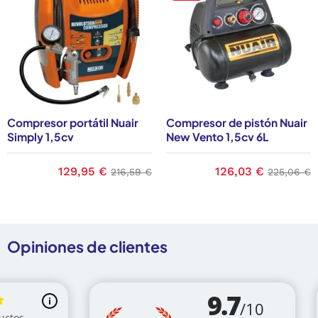
Compresor portátil Nuair
Compresor de pistón Nuair
Simply 1,5cv
New Vento 1,5cv 6L
se
Precio
129,95 €
Precio base
Precio
126,03 €
Precio ba
216,59 €
225,06 €
Opiniones de clientes