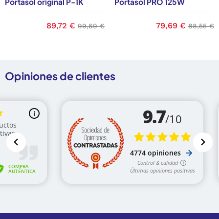
Portasol original P-1K
Portasol PRO 125W
base
Precio
89,72 €
Precio base
Precio
79,69 €
Precio b
99,69 €
88,55 €
Opiniones de clientes