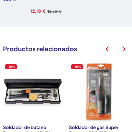
12,18 €
13,53 €
Productos relacionados
arrow_back_ios
arrow_back_ios
-10%
-10%
Soldador de butano
Soldador de gas Super