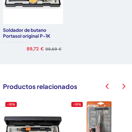
Soldador de butano
Portasol original P-1K
89,72 €
99,69 €
Productos relacionados
arrow_back_ios
arrow_back_ios
-10%
-10%