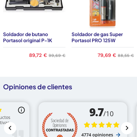
Soldador de butano
Soldador de gas Super
Portasol original P-1K
Portasol PRO 125W
base
Precio
89,72 €
Precio base
Precio
79,69 €
Precio b
99,69 €
88,55 €
Opiniones de clientes