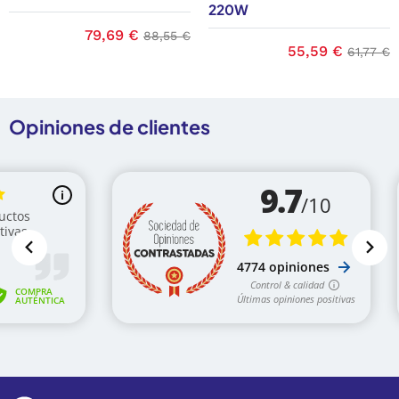
220W
base
Precio
79,69 €
Precio base
88,55 €
Precio
55,59 €
Precio 
61,77 €
Opiniones de clientes