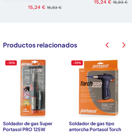
15,24 €
16,93 €
15,24 €
16,93 €
Productos relacionados
arrow_back_ios
arrow_back_ios
-10%
-10%
Soldador de gas Super
Soldador de gas tipo
Portasol PRO 125W
antorcha Portasol Torch