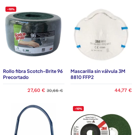
-10%
Rollo fibra Scotch-Brite 96
Mascarilla sin válvula 3M
Precortado
8810 FFP2
27,60 €
44,77 €
30,66 €
-10%