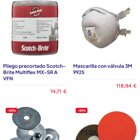
Pliego precortado Scotch-
Mascarilla con válvula 3M
Brite Multiflex MX-SR A
9925
VFN
118,94 €
74,71 €
-20%
-40%