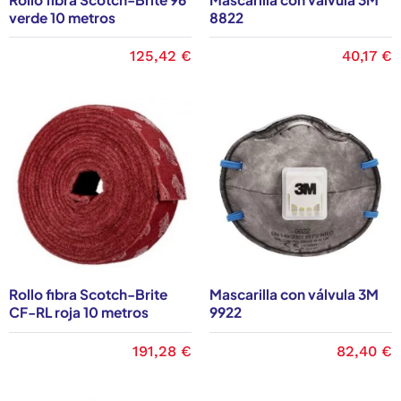
verde 10 metros
8822
125,42 €
40,17 €
Rollo fibra Scotch-Brite
Mascarilla con válvula 3M
CF-RL roja 10 metros
9922
191,28 €
82,40 €