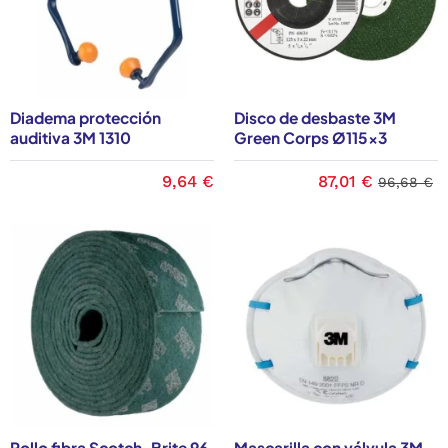
Diadema protección
Disco de desbaste 3M
auditiva 3M 1310
Green Corps Ø115x3
9,64 €
87,01 €
96,68 €
Rollo fibra Scotch-Brite 96
Mascarilla con válvula 3M