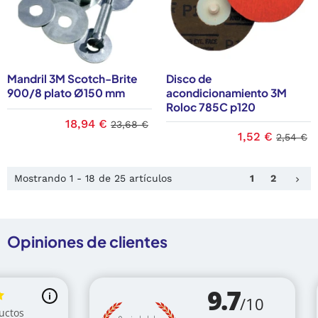
Mandril 3M Scotch-Brite
Disco de
900/8 plato Ø150 mm
acondicionamiento 3M
Roloc 785C p120
18,94 €
23,68 €
1,52 €
2,54 €
Sig
Mostrando 1 - 18 de 25 artículos
1
2
keyboard_arrow_right
Opiniones de clientes