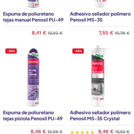
Espuma de poliuretano
Adhesivo sellador polímero
tejas manual Penosil PU-49
Penosil MS-35
8,41 €
7,55 €
12,02 €
10,78 €
-30%
-30%
Espuma de poliuretano
Adhesivo sellador polímero
tejas pistola Penosil PU-49
Penosil MS-35 Crystal
8,46 €
9,46 €
12,09 €
13,52 €