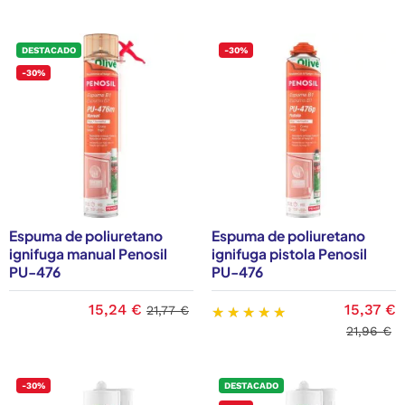
DESTACADO
-30%
-30%
Espuma de poliuretano
Espuma de poliuretano
ignifuga manual Penosil
ignifuga pistola Penosil
PU-476
PU-476
15,24 €
15,37 €
21,77 €
21,96 €
-30%
DESTACADO