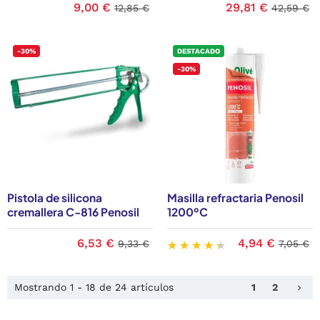
9,00 €
29,81 €
12,85 €
42,59 €
-30%
DESTACADO
-30%
Pistola de silicona
Masilla refractaria Penosil
cremallera C-816 Penosil
1200ºC
6,53 €
4,94 €
9,33 €
7,05 €
Sig
Mostrando 1 - 18 de 24 artículos
1
2
keyboard_arrow_right