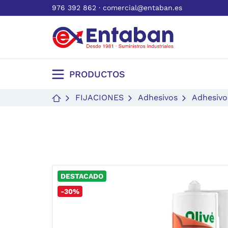
976 392 862
·
comercial@entaban.es
PRODUCTOS
FIJACIONES
Adhesivos
Adhesivo
DESTACADO
-30%