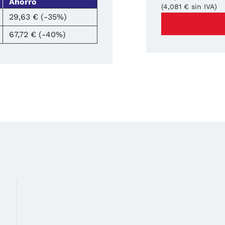
Ahorro
(4,081 € sin IVA)
29,63 € (-35%)
67,72 € (-40%)