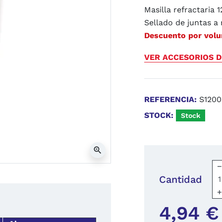
Masilla refractaria 
Sellado de juntas a
Descuento por vol
VER ACCESORIOS D
REFERENCIA:
S1200
STOCK:
Stock
zoom_in
Cantidad
4,94 €