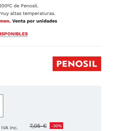
1200ºC de Penosil.
 muy altas temperaturas.
4.3
/
5
(6 reseñas)
umen.
Venta por unidades
ISPONIBLES
−
+
7,05 €
-30%
IVA Inc.