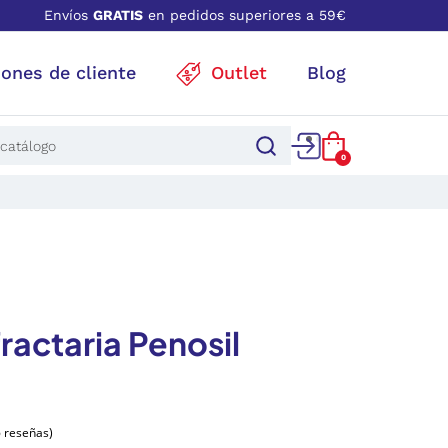
Envíos
GRATIS
en pedidos superiores a 59€
iones de cliente
Outlet
Blog
0
fractaria Penosil