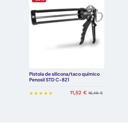
Pistola de silicona/taco químico
Penosil STD C-821
11,52 €
16,46 €