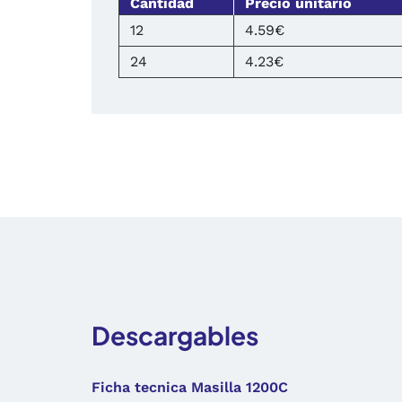
Cantidad
Precio unitario
12
4.59€
24
4.23€
Descargables
Ficha tecnica Masilla 1200C