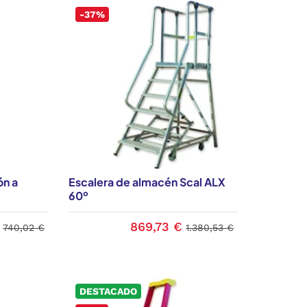
-37%
ón a
Escalera de almacén Scal ALX
60º
869,73 €
740,02 €
1.380,53 €
DESTACADO