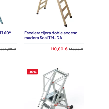
T1 60º
Escalera tijera doble acceso
madera Scal TM-DA
110,80 €
1.834,99 €
149,73 €
-10%