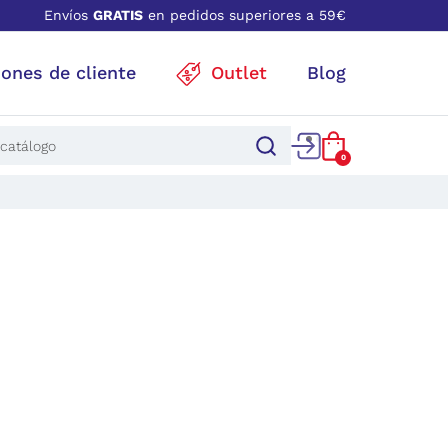
Envíos
GRATIS
en pedidos superiores a 59€
iones de cliente
Outlet
Blog
0