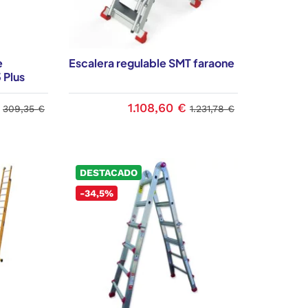
e
Escalera regulable SMT faraone
 Plus
1.108,60 €
309,35 €
1.231,78 €
DESTACADO
-34,5%