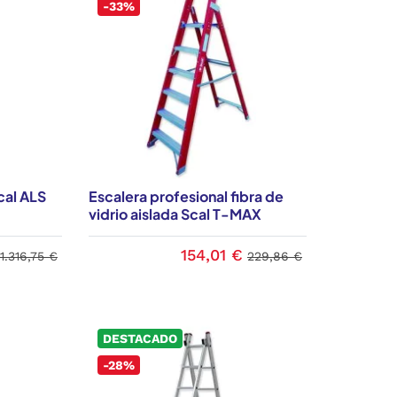
-33%
cal ALS
Escalera profesional fibra de
vidrio aislada Scal T-MAX
154,01 €
1.316,75 €
229,86 €
DESTACADO
-28%