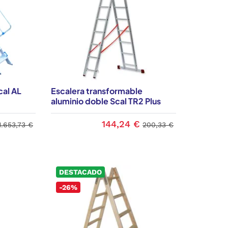
cal AL
Escalera transformable
aluminio doble Scal TR2 Plus
144,24 €
1.653,73 €
200,33 €
DESTACADO
-26%