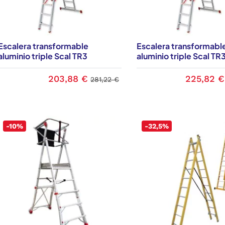
Escalera transformable
Escalera transformabl
aluminio triple Scal TR3
aluminio triple Scal TR3
203,88 €
225,82 €
281,22 €
-10%
-32,5%