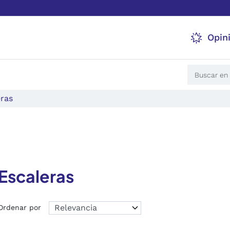
Opin
eras
Escaleras
Ordenar por