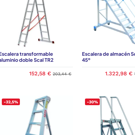
Escalera transformable
Escalera de almacén S
aluminio doble Scal TR2
45º
152,58 €
1.322,98 €
203,44 €
-32,5%
-30%