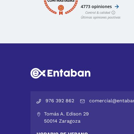
976 392 862
comercial@entaba
Tomás A. Edison 29
50014 Zaragoza