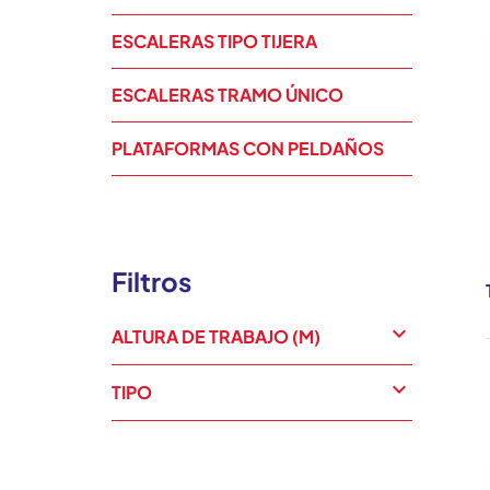
ESCALERAS TIPO TIJERA
ESCALERAS TRAMO ÚNICO
PLATAFORMAS CON PELDAÑOS
Filtros
expand_more
ALTURA DE TRABAJO (M)
expand_more
TIPO