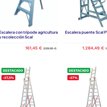
Escalera con trípode agricultura
Escalera puente Scal P
y recolección Scal
161,45 €
1.284,49 €
239,18 €
DESTACADO
DESTACADO
-27,5%
-27%