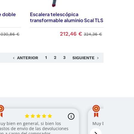
e doble
Escalera telescópica
transformable aluminio Scal TLS
212,46 €
1.030,86 €
324,36 €
Anterior
Siguiente
1
2
3
ANTERIOR
SIGUIENTE
keyboard_arrow_left
keyboard_arrow_right