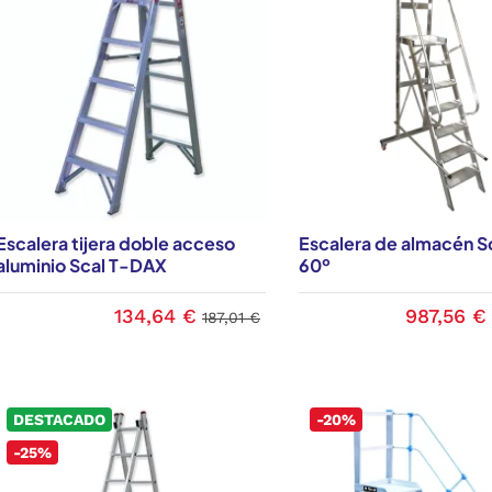
Escalera tijera doble acceso
Escalera de almacén S
aluminio Scal T-DAX
60º
134,64 €
987,56 €
187,01 €
DESTACADO
-20%
-25%