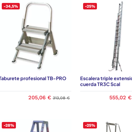
-34,5%
-25%
Taburete profesional TB-PRO
Escalera triple extensi
cuerda TR3C Scal
205,06 €
555,02 €
313,08 €
-28%
-25%