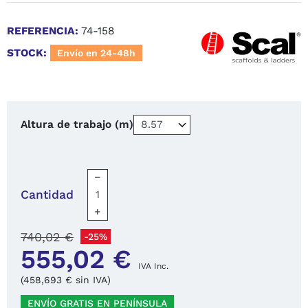
REFERENCIA:
74-158
STOCK:
Envío en 24-48h
Altura de trabajo (m)
−
Cantidad
+
740,02 €
-25%
555,02 €
IVA Inc.
(458,693 € sin IVA)
ENVÍO GRATIS EN PENÍNSULA