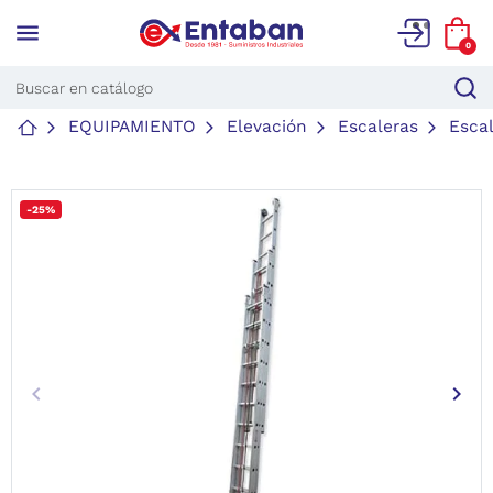
menu
0
EQUIPAMIENTO
Elevación
Escaleras
Escal
-25%
keyboard_arrow_left
keyboard_arrow_right
Anterior
Sigu