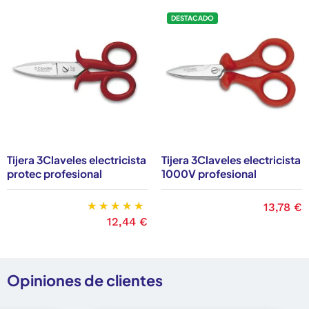
DESTACADO
Tijera 3Claveles electricista
Tijera 3Claveles electricista
protec profesional
1000V profesional
Precio
13,78 €
Precio
12,44 €
Opiniones de clientes