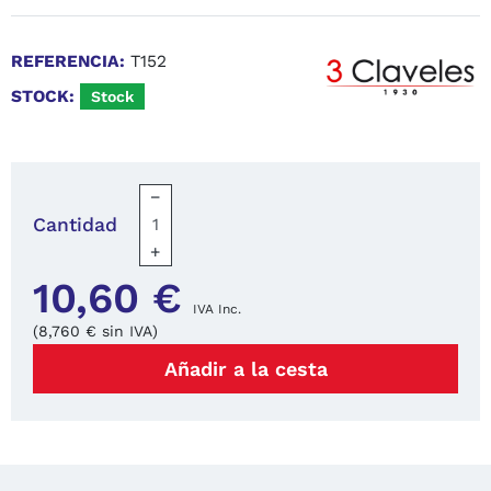
5
/
5
(2 reseñas)
REFERENCIA:
T152
STOCK:
Stock
−
Cantidad
+
10,60 €
IVA Inc.
(8,760 € sin IVA)
Añadir a la cesta