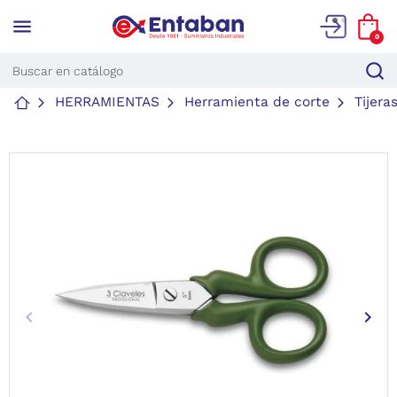
menu
0
HERRAMIENTAS
Herramienta de corte
Tijera
keyboard_arrow_left
keyboard_arrow_right
Anterior
Sigu