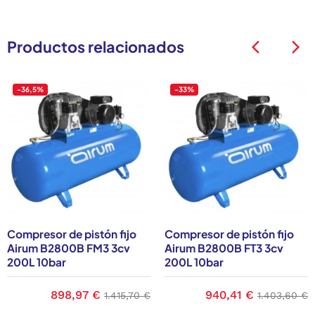
Productos relacionados
arrow_back_ios
arrow_back_ios
-36,5%
-33%
Compresor de pistón fijo
Compresor de pistón fijo
Airum B2800B FM3 3cv
Airum B2800B FT3 3cv
200L 10bar
200L 10bar
e
Precio
898,97 €
Precio base
Precio
940,41 €
Precio bas
1.415,70 €
1.403,60 €