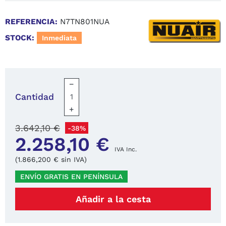
REFERENCIA:
N7TN801NUA
STOCK:
Inmediata
−
Cantidad
+
3.642,10 €
-38%
2.258,10 €
IVA Inc.
(1.866,200 € sin IVA)
ENVÍO GRATIS EN PENÍNSULA
Añadir a la cesta