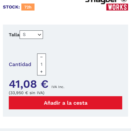
STOCK:
72h
Talla
−
Cantidad
+
41,08 €
IVA Inc.
(33,950 € sin IVA)
Añadir a la cesta