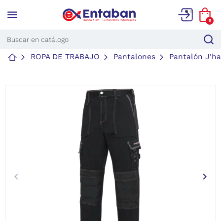
menu
0
ROPA DE TRABAJO
Pantalones
Pantalón J'ha
keyboard_arrow_left
keyboard_arrow_right
Anterior
Sigu