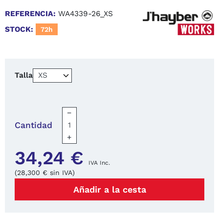
REFERENCIA:
WA4339-26_XS
STOCK:
72h
Talla
−
Cantidad
+
34,24 €
IVA Inc.
(28,300 € sin IVA)
Añadir a la cesta