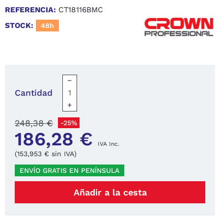
REFERENCIA:
CT18116BMC
STOCK:
48h
−
Cantidad
+
248,38 €
-25%
186,28 €
IVA Inc.
(153,953 € sin IVA)
ENVÍO GRATIS EN PENÍNSULA
Añadir a la cesta