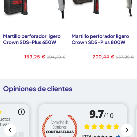
Martillo perforador ligero
Martillo perforador ligero
Crown SDS-Plus 650W
Crown SDS-Plus 800W
ase
Precio
153,25 €
Precio base
Precio
200,44 €
Precio b
204,33 €
267,25 €
Opiniones de clientes