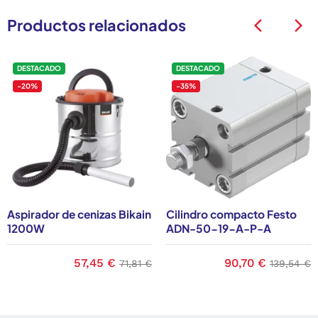
Productos relacionados
arrow_back_ios
arrow_back_ios
DESTACADO
DESTACADO
-20%
-35%
Aspirador de cenizas Bikain
Cilindro compacto Festo
1200W
ADN-50-19-A-P-A
base
Precio
57,45 €
Precio base
Precio
90,70 €
Precio b
71,81 €
139,54 €