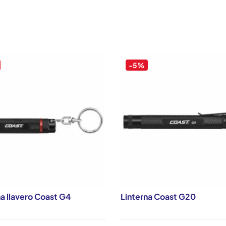
-5%
na llavero Coast G4
Linterna Coast G20