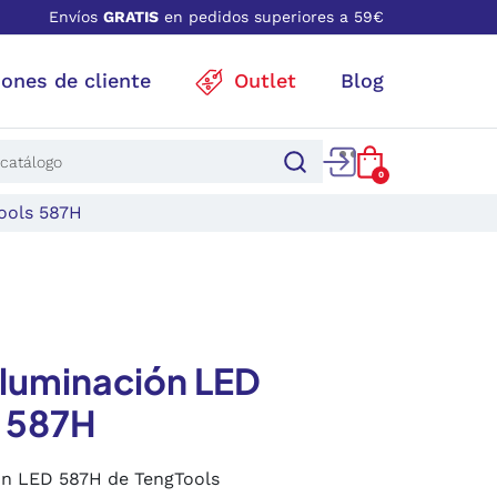
Envíos
GRATIS
en pedidos superiores a 59€
iones de cliente
Outlet
Blog
0
ools 587H
iluminación LED
 587H
ón LED 587H de TengTools