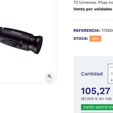
72 lúmenes. Pilas no
Venta por unidades
REFERENCIA:
17285
STOCK:
24h
Cantidad
zoom_in
105,27
(87,000 € sin IVA)
ENVÍO GRATIS E