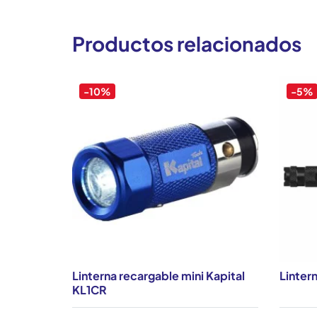
Productos relacionados
-10%
-5%
Linterna recargable mini Kapital
Linter
KL1CR