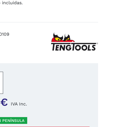
 incluidas.
0109
−
+
 €
IVA Inc.
N PENÍNSULA