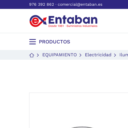
976 392 862
·
comercial@entaban.es
PRODUCTOS
EQUIPAMIENTO
Electricidad
Ilu