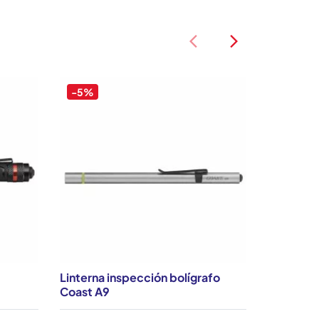
arrow_back_ios
arrow_back_ios
-5%
-5%
Linterna inspección bolígrafo
Linterna 
Coast A9