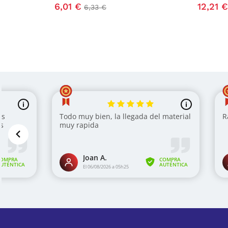
6,01 €
12,21 €
Precio
Precio base
Precio
6,33 €