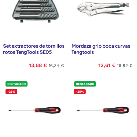
Set extractores de tornillos
Mordaza grip boca curvas
rotos TengTools SE05
Tengtools
13,88 €
12,61 €
16,34 €
16,82 €
DESTACADO
DESTACADO
-25%
-25%