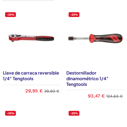
-25%
-25%
Llave de carraca reversible
Destornillador
1/4" Tengtools
dinamométrico 1/4"
Tengtools
29,95 €
39,93 €
93,47 €
124,63 €
-25%
-25%