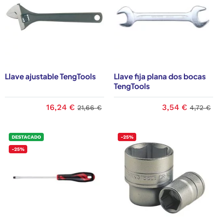
Llave ajustable TengTools
Llave fija plana dos bocas
TengTools
16,24 €
3,54 €
21,66 €
4,72 €
DESTACADO
-25%
-25%