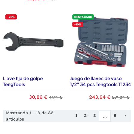
-25%
DESTACADO
-10%
Llave fija de golpe
Juego de llaves de vaso
TengTools
1/2" 34 pcs Tengtools T1234
30,86 €
243,94 €
41,14 €
271,04 €
Mostrando 1 - 18 de 86
Sig
1
2
3
5
…
keyboard_arrow_right
artículos