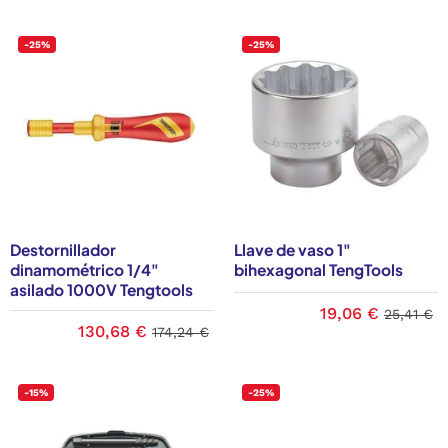
-25%
-25%
Destornillador
Llave de vaso 1"
dinamométrico 1/4"
bihexagonal TengTools
asilado 1000V Tengtools
19,06 €
25,41 €
130,68 €
174,24 €
-15%
-25%