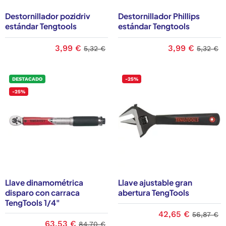
Destornillador pozidriv
Destornillador Phillips
estándar Tengtools
estándar Tengtools
3,99 €
3,99 €
5,32 €
5,32 €
DESTACADO
-25%
-25%
Llave dinamométrica
Llave ajustable gran
disparo con carraca
abertura TengTools
TengTools 1/4"
42,65 €
56,87 €
63,53 €
84,70 €