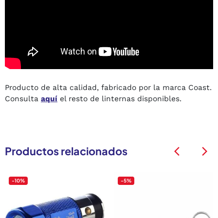
Producto de alta calidad, fabricado por la marca Coast.
Consulta
aquí
el resto de linternas disponibles.
Productos relacionados
arrow_back_ios
arrow_back_ios
-10%
-5%