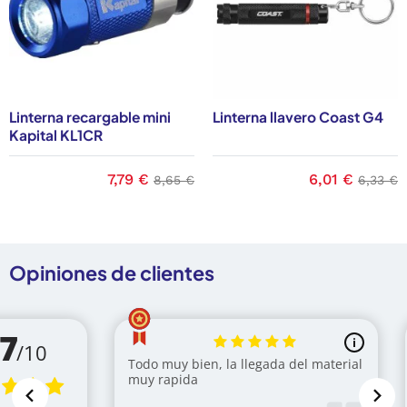
Linterna recargable mini
Linterna llavero Coast G4
Kapital KL1CR
base
Precio
7,79 €
Precio base
Precio
6,01 €
Precio
8,65 €
6,33 €
Opiniones de clientes