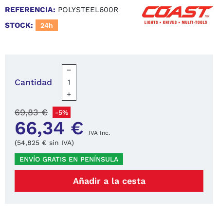
REFERENCIA:
POLYSTEEL600R
STOCK:
24h
−
Cantidad
+
69,83 €
-5%
66,34 €
IVA Inc.
(54,825 € sin IVA)
ENVÍO GRATIS EN PENÍNSULA
Añadir a la cesta