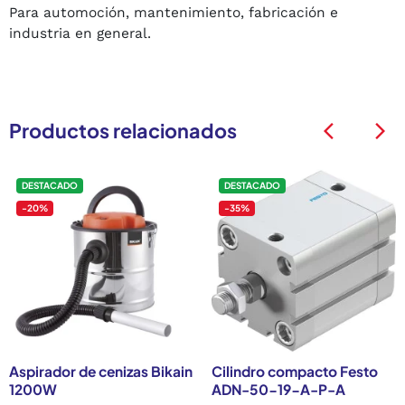
Para automoción, mantenimiento, fabricación e
industria en general.
Productos relacionados
arrow_back_ios
arrow_back_ios
DESTACADO
DESTACADO
-20%
-35%
Aspirador de cenizas Bikain
Cilindro compacto Festo
1200W
ADN-50-19-A-P-A