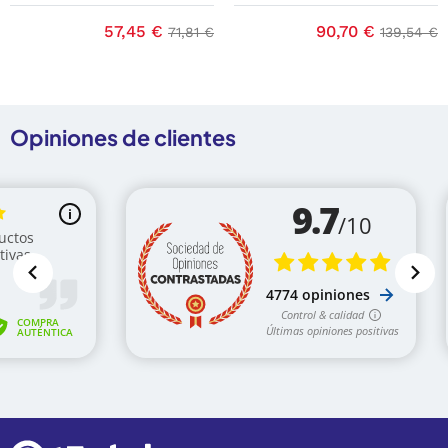
base
Precio
57,45 €
Precio base
Precio
90,70 €
Precio b
71,81 €
139,54 €
Opiniones de clientes