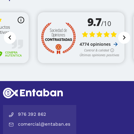
976 392 862
comercial@entaban.es