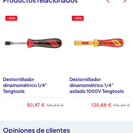
Productos relacionados
arrow_back_ios
arrow_back_ios
-25%
-25%
Destornillador
Destornillador
dinamométrico 1/4"
dinamométrico 1/4"
Tengtools
asilado 1000V Tengtools
base
Precio
93,47 €
Precio base
Precio
130,68 €
Precio b
124,63 €
174,24 €
Opiniones de clientes