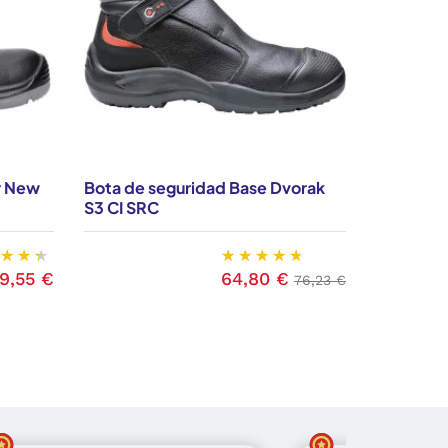
r New
Bota de seguridad Base Dvorak
Bota de s
S3 CI SRC
S3 CI SR
9,55 €
64,80 €
recio
Precio
Precio base
76,23 €