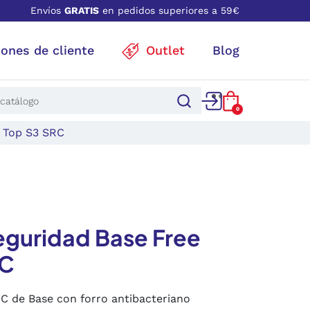
Envíos
GRATIS
en pedidos superiores a 59€
iones de cliente
Outlet
Blog
0
e Top S3 SRC
eguridad Base Free
RC
C de Base con forro antibacteriano