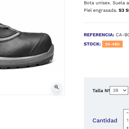
Bota unisex. Suela a
Piel engrasada.
S3 
REFERENCIA:
CA-B
STOCK:
24-48h
zoom_in
Talla Nº
Cantidad