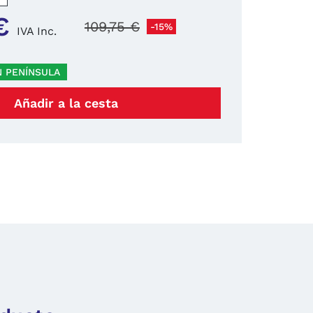
€
109,75 €
-15%
IVA Inc.
N PENÍNSULA
Añadir a la cesta