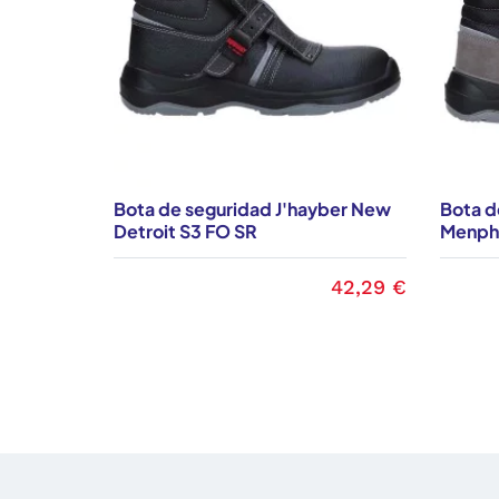
Bota de seguridad J'hayber New
Bota d
Detroit S3 FO SR
Menphi
42,29 €
Precio