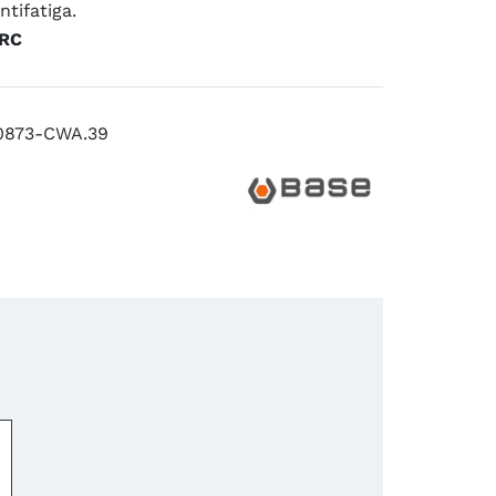
ntifatiga.
SRC
0873-CWA.39
−
+