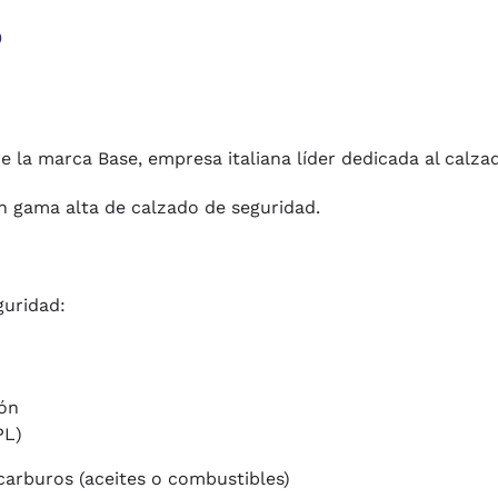
o
e la marca Base, empresa italiana líder dedicada al calza
 en gama alta de calzado de seguridad.
guridad:
cón
PL)
ocarburos (aceites o combustibles)