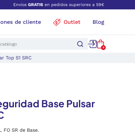
Envíos
GRATIS
en pedidos superiores a 59€
iones de cliente
Outlet
Blog
0
ar Top S1 SRC
eguridad Base Pulsar
C
L FO SR de Base.