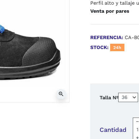
Perfil alto y tallaje
Venta por pares
REFERENCIA:
CA-B
STOCK:
24h
zoom_in
Talla Nº
Cantidad