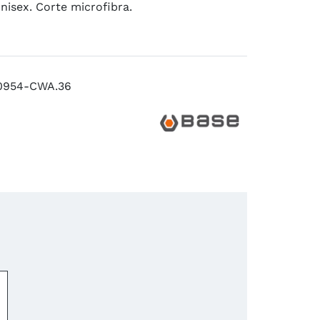
 unisex. Corte microfibra.
0954-CWA.36
−
+