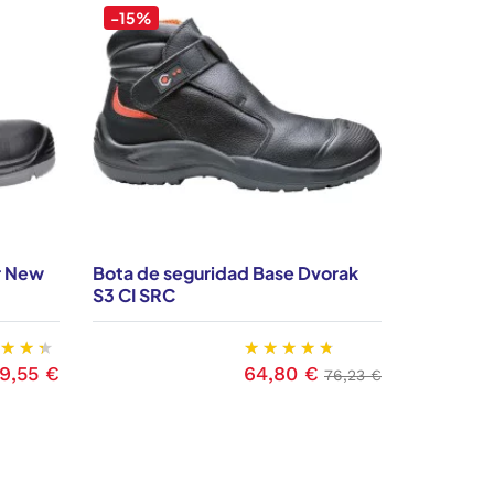
-15%
r New
Bota de seguridad Base Dvorak
Bota de s
S3 CI SRC
S3 CI SR
9,55 €
64,80 €
recio
Precio
Precio base
76,23 €