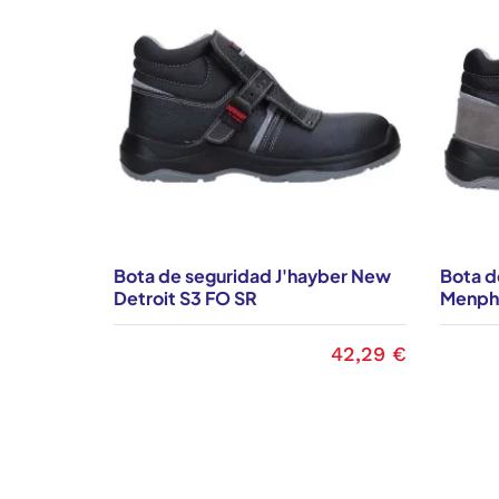
Bota de seguridad J'hayber New
Bota d
Detroit S3 FO SR
Menphi
42,29 €
Precio