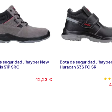
e seguridad J'hayber New
Bota de seguridad J'haybe
s S1P SRC
Huracan S3S FO SR
42,23 €
Precio
4
P