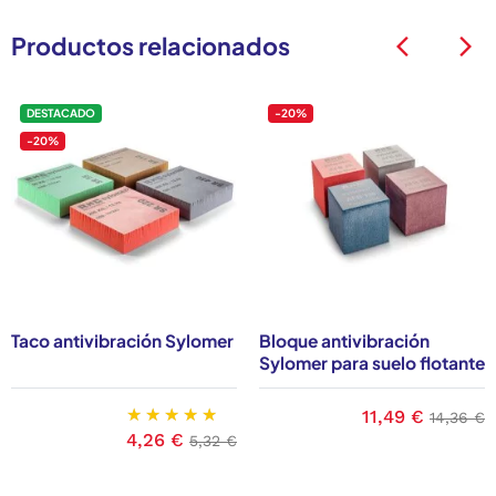
Productos relacionados
arrow_back_ios
arrow_back_ios
DESTACADO
-20%
-20%
Taco antivibración Sylomer
Bloque antivibración
Sylomer para suelo flotante
base
Precio
11,49 €
Precio 
14,36 €
Precio
4,26 €
Precio base
5,32 €