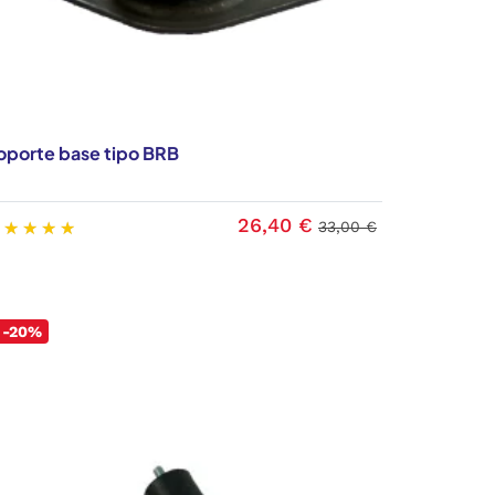
oporte base tipo BRB
26,40 €
33,00 €
-20%