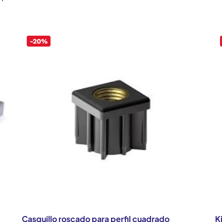
-20%
Casquillo roscado para perfil cuadrado
K