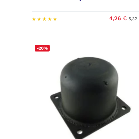
4,26 €
5,32
-20%