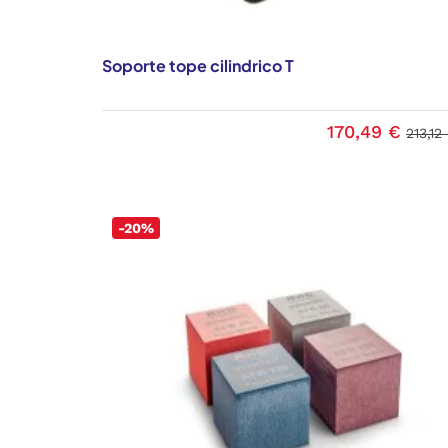
Soporte tope cilindrico T
170,49 €
213,12
-20%