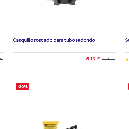
Casquillo roscado para tubo redondo
S
6,13 €
 €
7,66 €
-20%