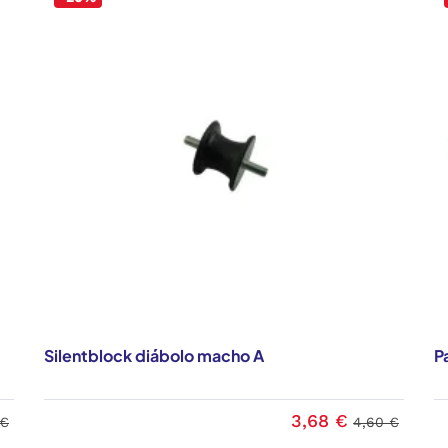
Silentblock diábolo macho A
P
3,68 €
 €
4,60 €