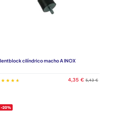
ilentblock cilíndrico macho A INOX
4,35 €
5,43 €
-20%