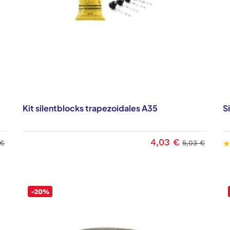
Kit silentblocks trapezoidales A35
S
4,03 €
 €
5,03 €
-20%