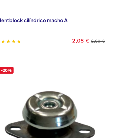
ilentblock cilíndrico macho A
2,08 €
2,60 €
-20%