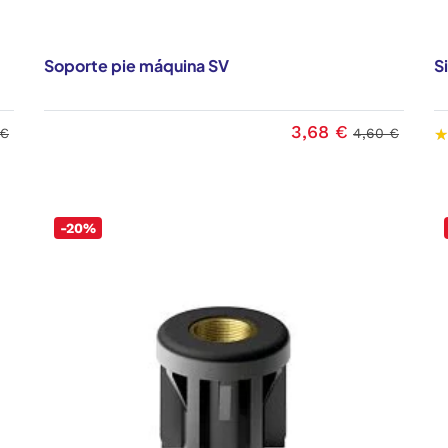
Soporte pie máquina SV
S
3,68 €
 €
4,60 €
-20%