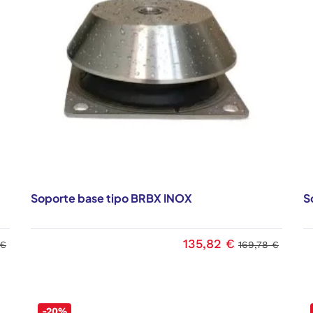
Soporte base tipo BRBX INOX
S
135,82 €
 €
169,78 €
-20%