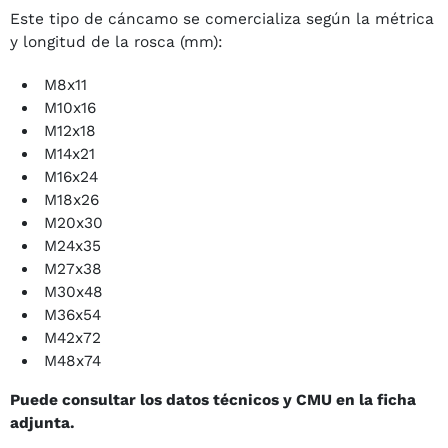
Este tipo de cáncamo se comercializa según la métrica
y longitud de la rosca (mm):
M8x11
M10x16
M12x18
M14x21
M16x24
M18x26
M20x30
M24x35
M27x38
M30x48
M36x54
M42x72
M48x74
Puede consultar los datos técnicos y CMU en la ficha
adjunta.