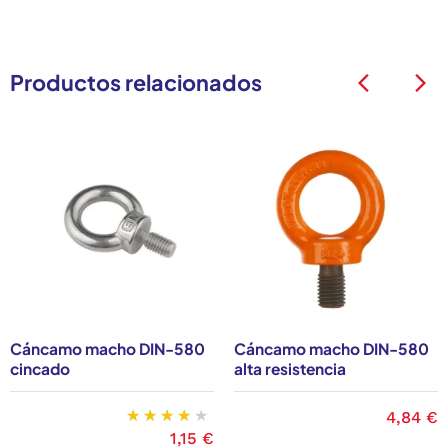
Productos relacionados
arrow_back_ios
arrow_back_ios
Cáncamo macho DIN-580
Cáncamo macho DIN-580
cincado
alta resistencia
Precio
4,84 €
Precio
1,15 €