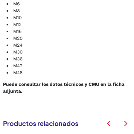
M6
M8
M10
M12
M16
M20
M24
M30
M36
M42
M48
Puede consultar los datos técnicos y CMU en la ficha
adjunta.
Productos relacionados
arrow_back_ios
arrow_back_ios