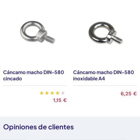
Cáncamo macho DIN-580
Cáncamo macho DIN-580
cincado
inoxidable A4
Precio
6,25 €
Precio
1,15 €
Opiniones de clientes