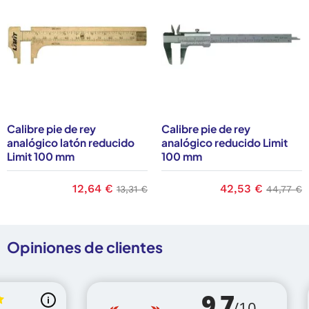
Calibre pie de rey
Calibre pie de rey
analógico latón reducido
analógico reducido Limit
Limit 100 mm
100 mm
base
Precio
12,64 €
Precio base
Precio
42,53 €
Precio 
13,31 €
44,77 €
Opiniones de clientes