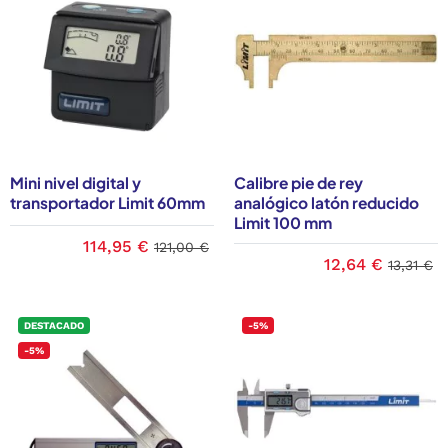
Mini nivel digital y
Calibre pie de rey
transportador Limit 60mm
analógico latón reducido
Limit 100 mm
114,95 €
121,00 €
12,64 €
13,31 €
DESTACADO
-5%
-5%