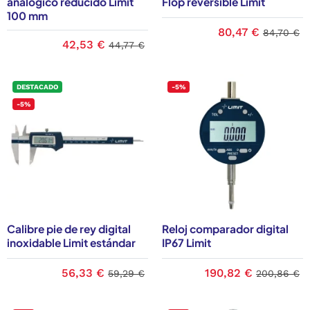
analógico reducido Limit
Flop reversible Limit
100 mm
80,47 €
84,70 €
42,53 €
44,77 €
DESTACADO
-5%
-5%
Calibre pie de rey digital
Reloj comparador digital
inoxidable Limit estándar
IP67 Limit
56,33 €
190,82 €
59,29 €
200,86 €