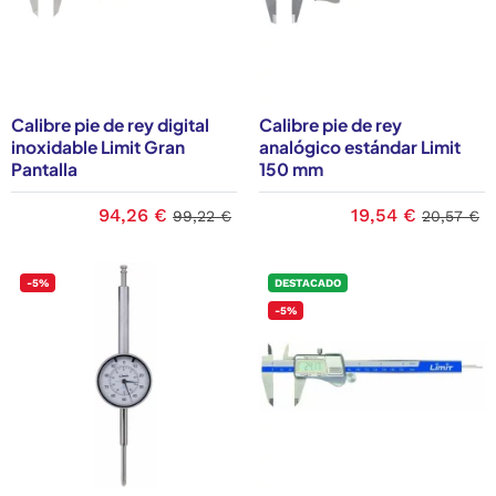
Calibre pie de rey digital
Calibre pie de rey
inoxidable Limit Gran
analógico estándar Limit
Pantalla
150 mm
94,26 €
19,54 €
99,22 €
20,57 €
-5%
DESTACADO
-5%