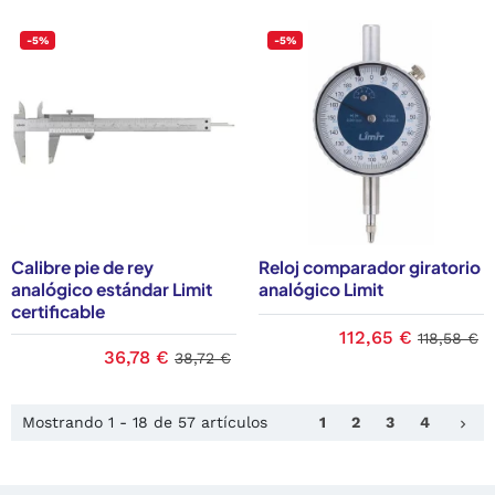
-5%
-5%
Calibre pie de rey
Reloj comparador giratorio
analógico estándar Limit
analógico Limit
certificable
112,65 €
118,58 €
36,78 €
38,72 €
Sig
Mostrando 1 - 18 de 57 artículos
1
2
3
4
keyboard_arrow_right