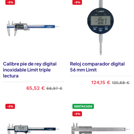
-5%
-5%
Calibre pie de rey digital
Reloj comparador digital
inoxidable Limit triple
56 mm Limit
lectura
124,15 €
130,68 €
65,52 €
68,97 €
-5%
DESTACADO
-5%