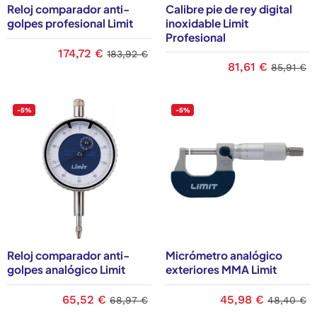
Reloj comparador anti-
Calibre pie de rey digital
golpes profesional Limit
inoxidable Limit
Profesional
174,72 €
183,92 €
81,61 €
85,91 €
-5%
-5%
Reloj comparador anti-
Micrómetro analógico
golpes analógico Limit
exteriores MMA Limit
65,52 €
45,98 €
68,97 €
48,40 €