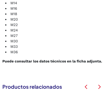
M14
M16
M18
M20
M22
M24
M27
M30
M33
M36
Puede consultar los datos técnicos en la ficha adjunta.
Productos relacionados
arrow_back_ios
arrow_back_ios