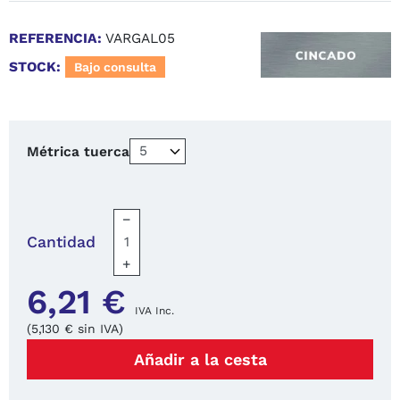
REFERENCIA:
VARGAL05
STOCK:
Bajo consulta
Métrica tuerca
−
Cantidad
+
6,21 €
IVA Inc.
(5,130 € sin IVA)
Añadir a la cesta