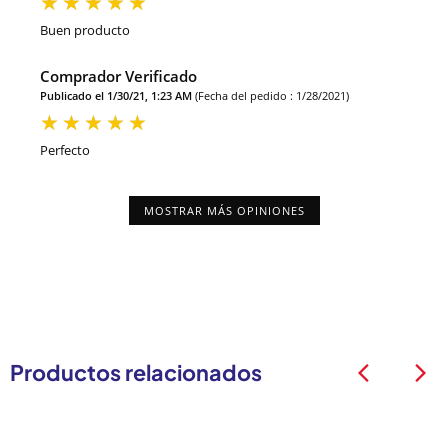
Buen producto
Comprador Verificado
Publicado el 1/30/21, 1:23 AM
(Fecha del pedido : 1/28/2021)
Perfecto
MOSTRAR MÁS OPINIONES
Productos relacionados
arrow_back_ios
arrow_back_ios