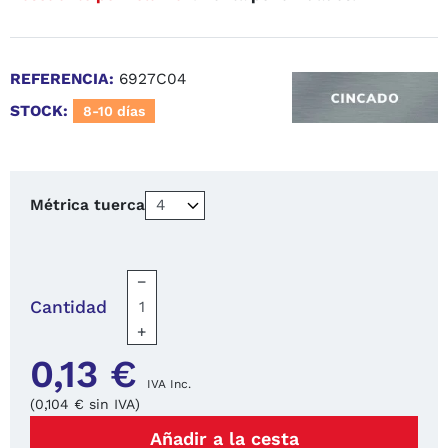
4.8
/
5
(18 reseñas)
REFERENCIA:
6927C04
STOCK:
8-10 días
Métrica tuerca
−
Cantidad
+
0,13 €
IVA Inc.
(0,104 € sin IVA)
Añadir a la cesta