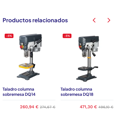
Productos relacionados
arrow_back_ios
arrow_back_ios
-5%
-5%
Taladro columna
Taladro columna
sobremesa DQ14
sobremesa DQ18
ase
Precio
260,94 €
Precio base
Precio
471,30 €
Precio b
274,67 €
496,10 €