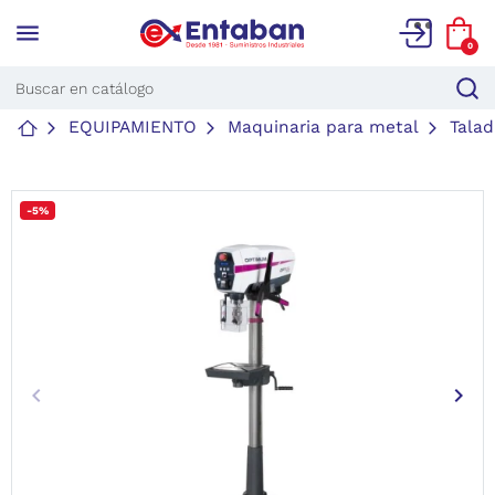
menu
0
EQUIPAMIENTO
Maquinaria para metal
Tala
-5%
keyboard_arrow_left
keyboard_arrow_right
Anterior
Sigu