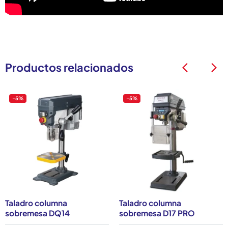
Productos relacionados
arrow_back_ios
arrow_back_ios
-5%
-5%
Taladro columna
Taladro columna
sobremesa DQ14
sobremesa D17 PRO