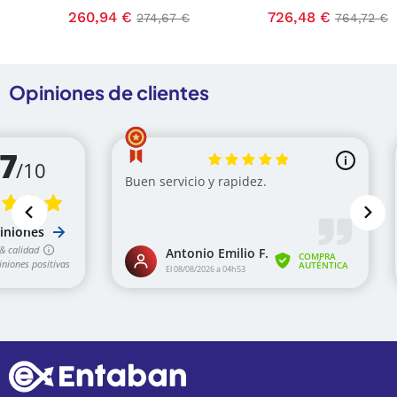
e
Precio
260,94 €
Precio base
Precio
726,48 €
Precio b
274,67 €
764,72 €
Opiniones de clientes