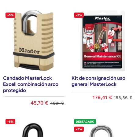
-5%
-5%
Candado MasterLock
Kit de consignación uso
Excell combinación arco
general MasterLock
protegido
179,41 €
188,86 €
45,70 €
48,11 €
-5%
DESTACADO
-5%