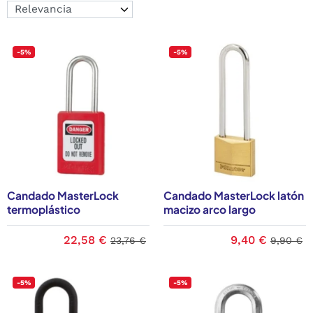
-5%
-5%
Candado MasterLock
Candado MasterLock latón
termoplástico
macizo arco largo
22,58 €
9,40 €
23,76 €
9,90 €
-5%
-5%