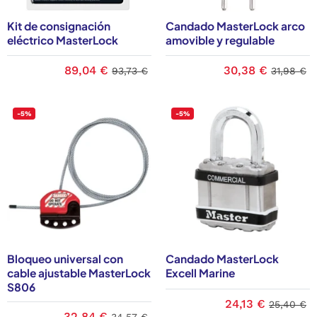
Kit de consignación
Candado MasterLock arco
eléctrico MasterLock
amovible y regulable
89,04 €
30,38 €
93,73 €
31,98 €
-5%
-5%
Bloqueo universal con
Candado MasterLock
cable ajustable MasterLock
Excell Marine
S806
24,13 €
25,40 €
32,84 €