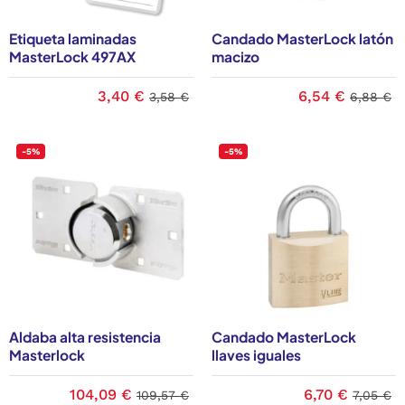
Etiqueta laminadas
Candado MasterLock latón
MasterLock 497AX
macizo
3,40 €
6,54 €
3,58 €
6,88 €
-5%
-5%
Aldaba alta resistencia
Candado MasterLock
Masterlock
llaves iguales
104,09 €
6,70 €
109,57 €
7,05 €