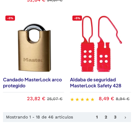
34,57 €
-5%
-5%
Candado MasterLock arco
Aldaba de seguridad
protegido
MasterLock Safety 428
23,82 €
8,49 €
25,07 €
8,94 €
Sig
Mostrando 1 - 18 de 46 artículos
1
2
3
keyboard_arrow_right