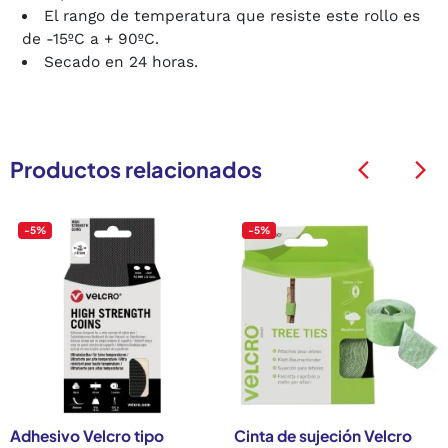
El rango de temperatura que resiste este rollo es
de -15ºC a + 90ºC.
Secado en 24 horas.
Productos relacionados
arrow_back_ios
arrow_back_ios
-5%
-5%
Adhesivo Velcro tipo
Cinta de sujeción Velcro