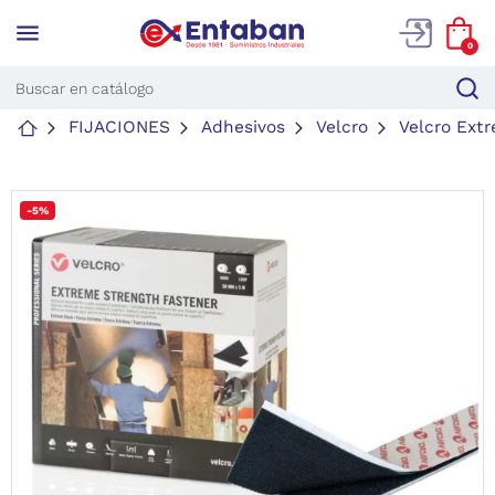
menu
0
FIJACIONES
Adhesivos
Velcro
Velcro Ext
-5%