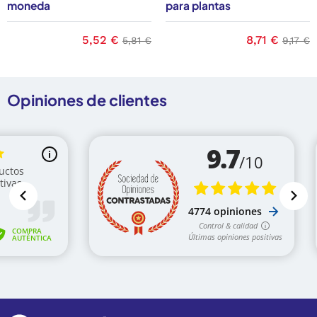
moneda
para plantas
ase
Precio
5,52 €
Precio base
Precio
8,71 €
Precio
5,81 €
9,17 €
Opiniones de clientes